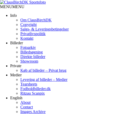
Videre
til
MENU
MENU
indhold
Info
Om ClausBirchDK
Copyright
Salgs- & Leveringsbetingelser
Privatlivspolitik
Kontakt
Billeder
Fotoarkiv
Billedsøgning
Direkte billeder
Showroom
Private
Køb af billeder – Privat brug
Medier
Levering af billeder – Medier
Tearsheets
Fodboldbilleder.dk
Ritzau Scanpix
English
About
Contact
Images Archive