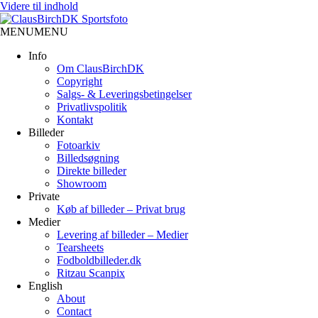
Videre til indhold
MENU
MENU
Info
Om ClausBirchDK
Copyright
Salgs- & Leveringsbetingelser
Privatlivspolitik
Kontakt
Billeder
Fotoarkiv
Billedsøgning
Direkte billeder
Showroom
Private
Køb af billeder – Privat brug
Medier
Levering af billeder – Medier
Tearsheets
Fodboldbilleder.dk
Ritzau Scanpix
English
About
Contact