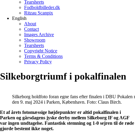
Tearsheets
Fodboldbilleder.dk
Ritzau Scanpix
English
About
Contact
Images Archive
Showroom
Tearsheets
Copyright Notice
Terms & Conditions
Privacy Policy
Silkeborgtriumf i pokalfinalen
Silkeborg holdfoto foran egne fans efter finalen i DBU Pokale
den 9. maj 2024 i Parken, København. Foto: Claus Birch.
Et af årets fotomæssige højdepunkter er altid pokalfinalen i
Parken og gårsdagens jyske derby mellem Silkeborg IF og AGF
var ingen undtagelse. Fantastisk stemning og 1-0 sejren til de røde
gjorde bestemt ikke noget.