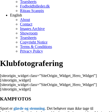
Tearsheets
Fodboldbilleder.dk
Ritzau Scanpix
English
About
Contact
Images Archive
Showroom
Tearsheets
Copyright Notice
Terms & Conditions
Privacy Policy
Klubfotografering
[siteorigin_widget class=”SiteOrigin_Widget_Hero_Widget”]
[/siteorigin_widget]
[siteorigin_widget class=”SiteOrigin_Widget_Hero_Widget”]
[/siteorigin_widget]
KAMPFOTOS
Sport er
glæde og stemning
. Det behøver man ikke tage til