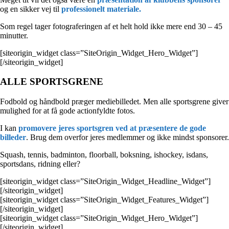
og en sikker vej til
professionelt materiale.
Som regel tager fotograferingen af et helt hold ikke mere end 30 – 45
minutter.
[siteorigin_widget class=”SiteOrigin_Widget_Hero_Widget”]
[/siteorigin_widget]
ALLE SPORTSGRENE
Fodbold og håndbold præger mediebilledet. Men alle sportsgrene giver
mulighed for at få gode actionfyldte fotos.
I kan
promovere jeres sportsgren ved at præsentere de gode
billeder
. Brug dem overfor jeres medlemmer og ikke mindst sponsorer.
Squash, tennis, badminton, floorball, boksning, ishockey, isdans,
sportsdans, ridning eller?
[siteorigin_widget class=”SiteOrigin_Widget_Headline_Widget”]
[/siteorigin_widget]
[siteorigin_widget class=”SiteOrigin_Widget_Features_Widget”]
[/siteorigin_widget]
[siteorigin_widget class=”SiteOrigin_Widget_Hero_Widget”]
[/siteorigin_widget]