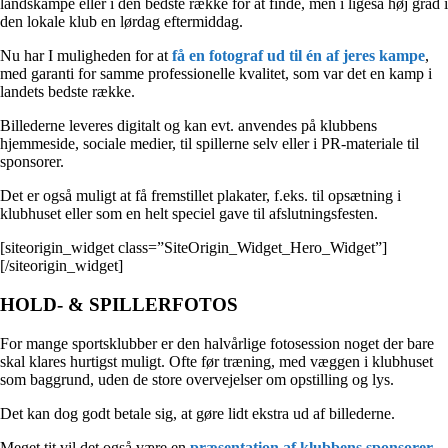
landskampe eller i den bedste række for at finde, men i ligeså høj grad i
den lokale klub en lørdag eftermiddag.
Nu har I muligheden for at
få en fotograf ud til én af jeres kampe
,
med garanti for samme professionelle kvalitet, som var det en kamp i
landets bedste række.
Billederne leveres digitalt og kan evt. anvendes på klubbens
hjemmeside, sociale medier, til spillerne selv eller i PR-materiale til
sponsorer.
Det er også muligt at få fremstillet plakater, f.eks. til opsætning i
klubhuset eller som en helt speciel gave til afslutningsfesten.
[siteorigin_widget class=”SiteOrigin_Widget_Hero_Widget”]
[/siteorigin_widget]
HOLD- & SPILLERFOTOS
For mange sportsklubber er den halvårlige fotosession noget der bare
skal klares hurtigst muligt. Ofte før træning, med væggen i klubhuset
som baggrund, uden de store overvejelser om opstilling og lys.
Det kan dog godt betale sig, at gøre lidt ekstra ud af billederne.
Meget tit vil det også være en
præsentation af klubbens sponsorer