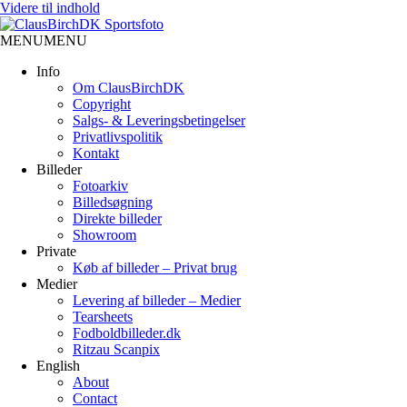
Videre til indhold
MENU
MENU
Info
Om ClausBirchDK
Copyright
Salgs- & Leveringsbetingelser
Privatlivspolitik
Kontakt
Billeder
Fotoarkiv
Billedsøgning
Direkte billeder
Showroom
Private
Køb af billeder – Privat brug
Medier
Levering af billeder – Medier
Tearsheets
Fodboldbilleder.dk
Ritzau Scanpix
English
About
Contact