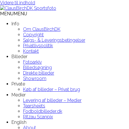
Videre til indhold
MENU
MENU
Info
Om ClausBirchDK
Copyright
Salgs- & Leveringsbetingelser
Privatlivspolitik
Kontakt
Billeder
Fotoarkiv
Billedsøgning
Direkte billeder
Showroom
Private
Køb af billeder – Privat brug
Medier
Levering af billeder – Medier
Tearsheets
Fodboldbilleder.dk
Ritzau Scanpix
English
About